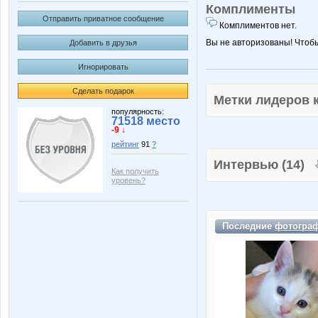
Комплименты
Отправить приватное сообщение
Комплиментов нет.
Вы не авторизованы! Чтоб
Добавить в друзья
Игнорировать
Сделать подарок
Метки лидеров
популярность:
71518 место
-9 ↓
рейтинг
91
?
Интервью (14)
Как получить
уровень?
Последние
фотогра