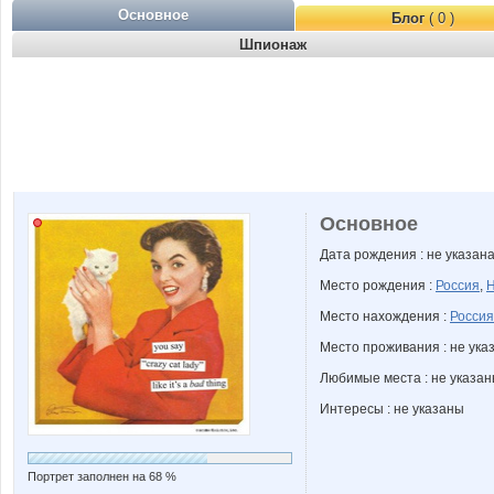
Основное
Блог
( 0 )
Шпионаж
Основное
Дата рождения : не указан
Место рождения :
Россия
,
Н
Место нахождения :
Россия
Место проживания : не ука
Любимые места : не указа
Интересы : не указаны
Портрет заполнен на 68 %