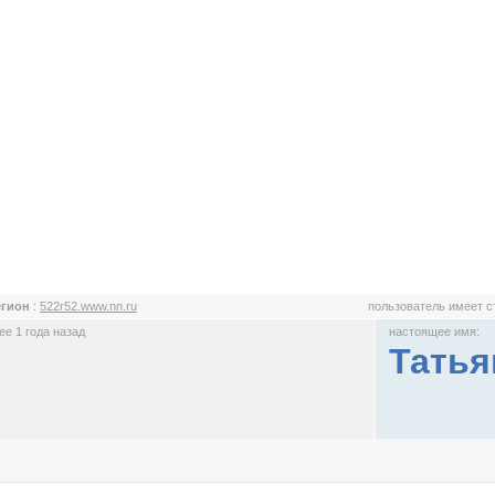
егион
:
522r52.www.nn.ru
пользователь имеет 
е 1 года назад
настоящее имя:
Татья